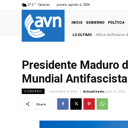
C
27.3
Caracas
jueves, agosto 6, 2026
INICIO
GOBIERNO
POLÍTICA
LO ÚLTIMO
Niños disfrutaron d
Presidente Maduro da
Mundial Antifascista
noviembre 4, 2024
Actualizado:
julio 10, 2026
GOBIERNO
Share