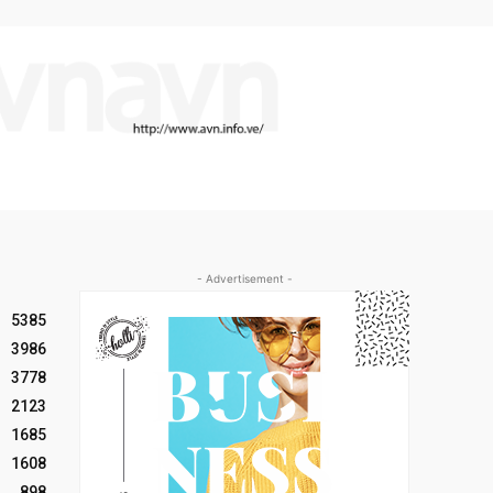
- Advertisement -
5385
3986
3778
2123
1685
1608
898