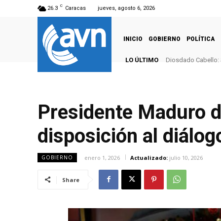
C
26.3
Caracas
jueves, agosto 6, 2026
INICIO
GOBIERNO
POLÍTICA
LO ÚLTIMO
Diosdado Cabello: 
Presidente Maduro de
disposición al diálog
enero 1, 2026
Actualizado:
julio 10, 2026
GOBIERNO
Share