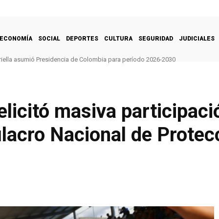
ECONOMÍA
SOCIAL
DEPORTES
CULTURA
SEGURIDAD
JUDICIALES
lla asumió Presidencia de Colombia para período 2026-2030
a conquista dos medallas de oro en Santo Domingo 2026
licitó masiva participaci
acro Nacional de Protecc