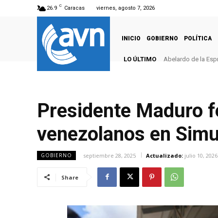
C
26.9
Caracas
viernes, agosto 7, 2026
INICIO
GOBIERNO
POLÍTICA
LO ÚLTIMO
Abelardo de la Esprie
Keydomar Vallenill
Presidente Maduro fe
venezolanos en Simul
septiembre 28, 2025
Actualizado:
julio 10, 2026
GOBIERNO
Share