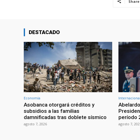
Share
DESTACADO
Economía
Internaciona
Asobanca otorgará créditos y
Abelardo
subsidios a las familias
Presiden
damnificadas tras doblete sísmico
período
agosto 7, 2026
agosto 7, 202