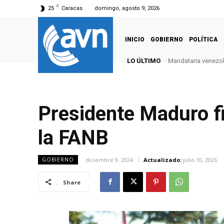
C
25
Caracas
domingo, agosto 9, 2026
INICIO
GOBIERNO
POLÍTICA
LO ÚLTIMO
Mandataria venezola
Presidente Maduro 
la FANB
diciembre 9, 2024
Actualizado:
julio 10, 2026
GOBIERNO
Share