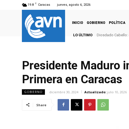
C
19.8
Caracas
jueves, agosto 6, 2026
INICIO
GOBIERNO
POLÍTICA
LO ÚLTIMO
Diosdado Cabello: 
Presidente Maduro i
Primera en Caracas
diciembre 30, 2024
Actualizado:
julio 10, 2026
GOBIERNO
Share