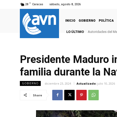
C
28
Caracas
sábado, agosto 8, 2026
INICIO
GOBIERNO
POLÍTICA
LO ÚLTIMO
Autoridades del Me
Presidente Maduro ins
familia durante la N
diciembre 23, 2024
Actualizado:
julio 10, 2026
GOBIERNO
Share