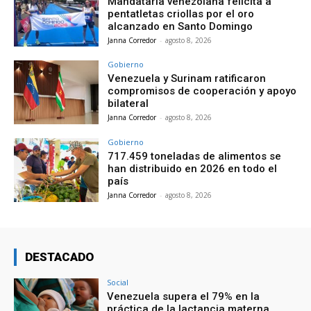
Mandataria venezolana felicita a
pentatletas criollas por el oro
alcanzado en Santo Domingo
Janna Corredor
-
agosto 8, 2026
Gobierno
Venezuela y Surinam ratificaron
compromisos de cooperación y apoyo
bilateral
Janna Corredor
-
agosto 8, 2026
Gobierno
717.459 toneladas de alimentos se
han distribuido en 2026 en todo el
país
Janna Corredor
-
agosto 8, 2026
DESTACADO
Social
Venezuela supera el 79% en la
práctica de la lactancia materna