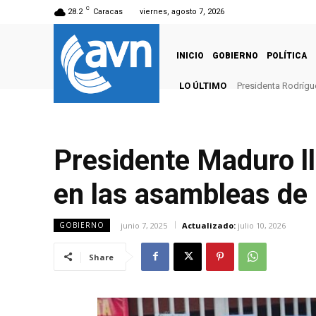
C
28.2
Caracas
viernes, agosto 7, 2026
INICIO
GOBIERNO
POLÍTICA
LO ÚLTIMO
Presidenta Rodrígu
Presidente Maduro ll
en las asambleas de 
junio 7, 2025
Actualizado:
julio 10, 2026
GOBIERNO
Share