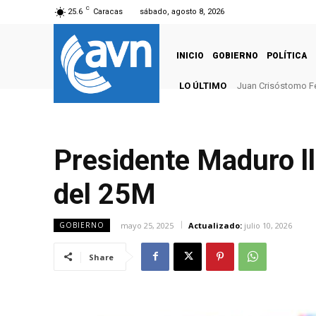
C
25.6
Caracas
sábado, agosto 8, 2026
INICIO
GOBIERNO
POLÍTICA
LO ÚLTIMO
Juan Crisóstomo F
Presidente Maduro ll
del 25M
mayo 25, 2025
Actualizado:
julio 10, 2026
GOBIERNO
Share