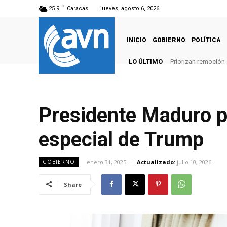
C
25.9
Caracas
jueves, agosto 6, 2026
INICIO
GOBIERNO
POLÍTICA
LO ÚLTIMO
Priorizan remoción
Presidente Maduro p
especial de Trump
enero 31, 2025
Actualizado:
julio 10, 2026
GOBIERNO
Share