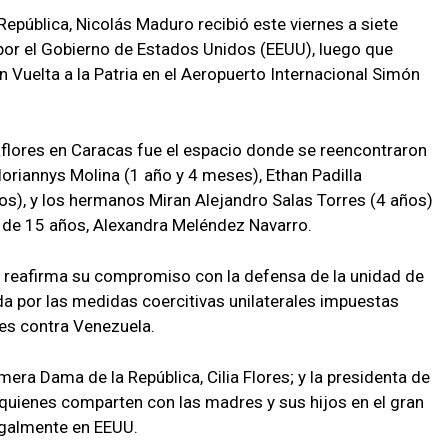
República, Nicolás Maduro recibió este viernes a siete
por el Gobierno de Estados Unidos (EEUU), luego que
an Vuelta a la Patria en el Aeropuerto Internacional Simón
raflores en Caracas fue el espacio donde se reencontraron
loriannys Molina (1 año y 4 meses), Ethan Padilla
os), y los hermanos Miran Alejandro Salas Torres (4 años)
ña de 15 años, Alexandra Meléndez Navarro.
l reafirma su compromiso con la defensa de la unidad de
tada por las medidas coercitivas unilaterales impuestas
tes contra Venezuela.
imera Dama de la República, Cilia Flores; y la presidenta de
i, quienes comparten con las madres y sus hijos en el gran
egalmente en EEUU.