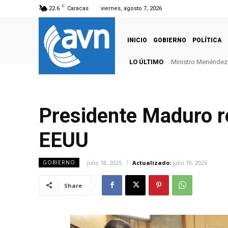
C
22.6
Caracas
viernes, agosto 7, 2026
INICIO
GOBIERNO
POLÍTICA
LO ÚLTIMO
Ministro Menéndez: 
Presidente Maduro re
EEUU
julio 18, 2025
Actualizado:
julio 10, 2026
GOBIERNO
Share