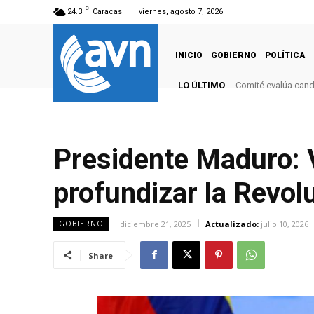
C
24.3
Caracas
viernes, agosto 7, 2026
INICIO
GOBIERNO
POLÍTICA
LO ÚLTIMO
Comité evalúa cand
Presidente Maduro: 
profundizar la Revol
diciembre 21, 2025
Actualizado:
julio 10, 2026
GOBIERNO
Share