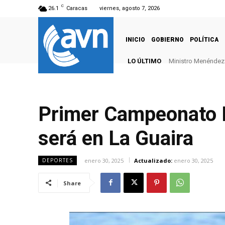
C
26.1
Caracas
viernes, agosto 7, 2026
INICIO
GOBIERNO
POLÍTICA
LO ÚLTIMO
Ministro Menéndez: 
Primer Campeonato N
será en La Guaira
enero 30, 2025
Actualizado:
enero 30, 2025
DEPORTES
Share