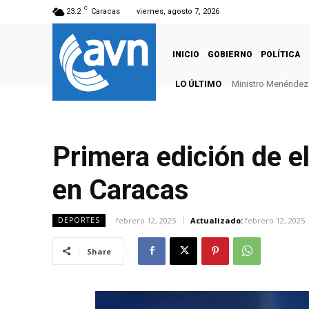
C
23.2
Caracas
viernes, agosto 7, 2026
INICIO
GOBIERNO
POLÍTICA
LO ÚLTIMO
Ministro Menéndez: 
Primera edición de e
en Caracas
febrero 12, 2025
Actualizado:
febrero 12, 2025
DEPORTES
Share