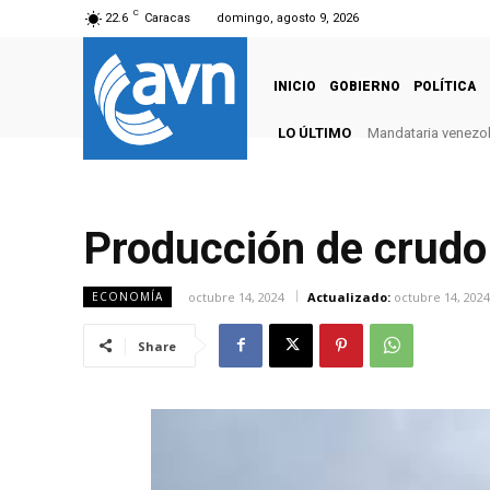
C
22.6
Caracas
domingo, agosto 9, 2026
INICIO
GOBIERNO
POLÍTICA
LO ÚLTIMO
Mandataria venezola
Producción de crudo 
octubre 14, 2024
Actualizado:
octubre 14, 2024
ECONOMÍA
Share