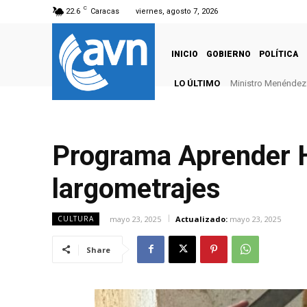
C
22.6
Caracas
viernes, agosto 7, 2026
INICIO
GOBIERNO
POLÍTICA
LO ÚLTIMO
Ministro Menéndez: 
Programa Aprender H
largometrajes
mayo 23, 2025
Actualizado:
mayo 23, 2025
CULTURA
Share