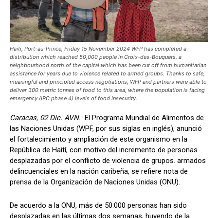
Haiti, Port-au-Prince, Friday 15 November 2024 WFP has completed a
distribution which reached 50,000 people in Croix-des-Bouquets, a
neighbourhood north of the capital which has been cut off from humanitarian
assistance for years due to violence related to armed groups. Thanks to safe,
meaningful and principled access negotiations, WFP and partners were able to
deliver 300 metric tonnes of food to this area, where the population is facing
emergency (IPC phase 4) levels of food insecurity.
Caracas, 02 Dic. AVN.-
El Programa Mundial de Alimentos de
las Naciones Unidas (WPF, por sus siglas en inglés), anunció
el fortalecimiento y ampliación de este organismo en la
República de Haití, con motivo del incremento de personas
desplazadas por el conflicto de violencia de grupos. armados
delincuenciales en la nación caribeña, se refiere nota de
prensa de la Organización de Naciones Unidas (ONU).
De acuerdo a la ONU, más de 50.000 personas han sido
desplazadas en las últimas dos semanas, huyendo de la