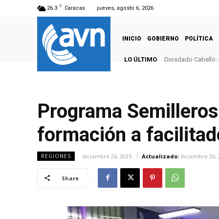
C
26.3
Caracas
jueves, agosto 6, 2026
INICIO
GOBIERNO
POLÍTICA
LO ÚLTIMO
Diosdado Cabello: 
Programa Semilleros 
formación a facilitad
diciembre 26, 2025
Actualizado:
diciembre 26, 
REGIONES
Share