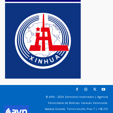
© AVN – 2024. Derechos reservados | Agencia
Venezolana de Noticias. Caracas, Venezuela.
Sabana Grande. Torre Lincoln, Piso 7 | +58 212