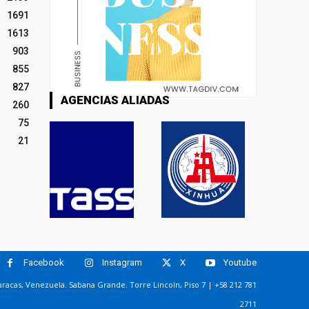
1691
1613
903
855
827
AGENCIAS ALIADAS
260
75
21
Facebook
Instagram
X
Youtube
racas, Venezuela. Sabana Grande. Torre Lincoln, Piso 7 | +58 212 781
2711