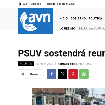
C
23.8
Caracas
sábado, agosto 8, 2026
INICIO
GOBIERNO
POLÍTICA
LO ÚLTIMO
EE.UU. desvía 51 b
PSUV sostendrá reun
junio 9, 2025
Actualizado:
junio 9, 2025
POLÍTICA
Share