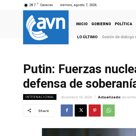
C
28.7
Caracas
viernes, agosto 7, 2026
INICIO
GOBIERNO
POLÍTICA
LO ÚLTIMO
Sesión de diálogo 
Putin: Fuerzas nucle
defensa de soberaní
diciembre 16, 2024
Actualizado:
diciembr
INTERNACIONAL
Share