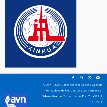
© AVN – 2024. Derechos reservados | Agencia
Venezolana de Noticias. Caracas, Venezuela.
Sabana Grande. Torre Lincoln, Piso 7 | +58 212
781 2711