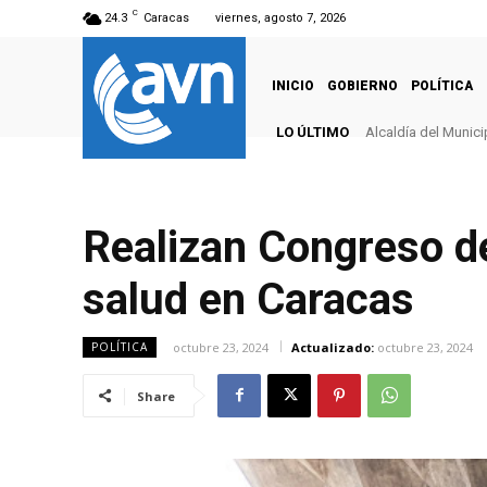
C
24.3
Caracas
viernes, agosto 7, 2026
INICIO
GOBIERNO
POLÍTICA
LO ÚLTIMO
Alcaldía del Munici
Realizan Congreso de
salud en Caracas
octubre 23, 2024
Actualizado:
octubre 23, 2024
POLÍTICA
Share