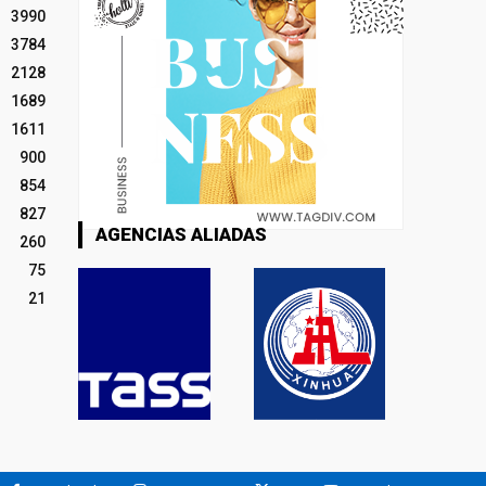
3990
3784
2128
1689
1611
900
854
827
AGENCIAS ALIADAS
260
75
21