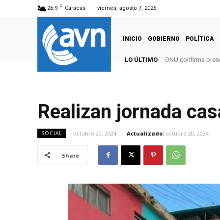
C
26.9
Caracas
viernes, agosto 7, 2026
INICIO
GOBIERNO
POLÍTICA
LO ÚLTIMO
ONU confirma pres
Realizan jornada cas
octubre 20, 2024
Actualizado:
octubre 20, 2024
SOCIAL
Share