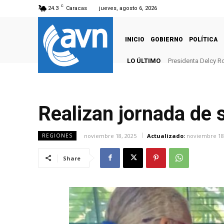
C
24.3
Caracas
jueves, agosto 6, 2026
INICIO
GOBIERNO
POLÍTICA
LO ÚLTIMO
Presidenta Delcy Ro
Realizan jornada de 
noviembre 18, 2025
Actualizado:
noviembre 18
REGIONES
Share