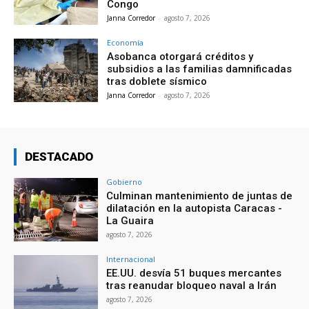
Congo
Janna Corredor
-
agosto 7, 2026
Economía
Asobanca otorgará créditos y
subsidios a las familias damnificadas
tras doblete sísmico
Janna Corredor
-
agosto 7, 2026
DESTACADO
Gobierno
Culminan mantenimiento de juntas de
dilatación en la autopista Caracas -
La Guaira
agosto 7, 2026
Internacional
EE.UU. desvía 51 buques mercantes
tras reanudar bloqueo naval a Irán
agosto 7, 2026