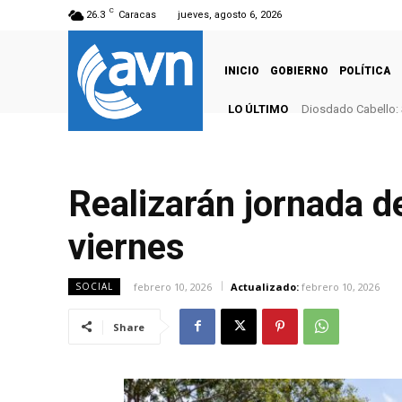
C
26.3
Caracas
jueves, agosto 6, 2026
INICIO
GOBIERNO
POLÍTICA
LO ÚLTIMO
Diosdado Cabello: 
Realizarán jornada d
viernes
febrero 10, 2026
Actualizado:
febrero 10, 2026
SOCIAL
Share