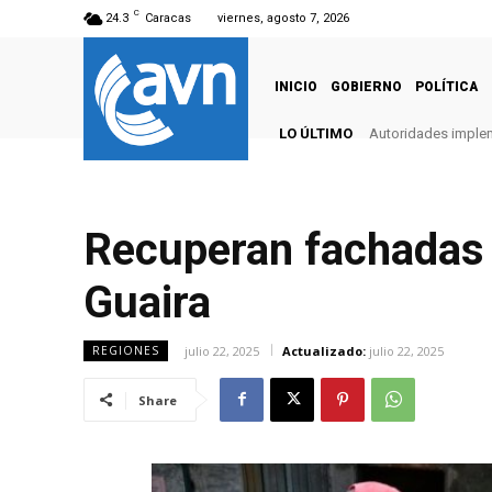
C
24.3
Caracas
viernes, agosto 7, 2026
INICIO
GOBIERNO
POLÍTICA
LO ÚLTIMO
Autoridades imple
Recuperan fachadas 
Guaira
julio 22, 2025
Actualizado:
julio 22, 2025
REGIONES
Share