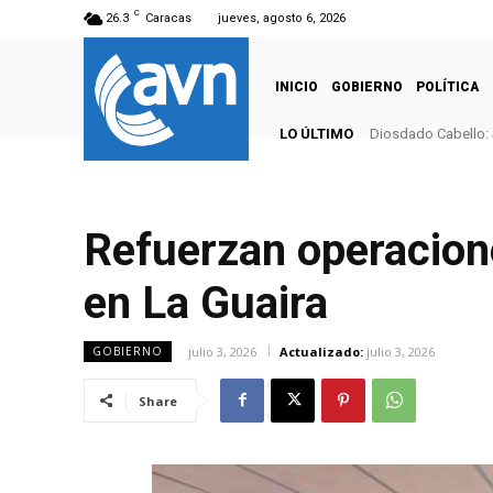
C
26.3
Caracas
jueves, agosto 6, 2026
INICIO
GOBIERNO
POLÍTICA
LO ÚLTIMO
Diosdado Cabello: 
Refuerzan operacione
en La Guaira
julio 3, 2026
Actualizado:
julio 3, 2026
GOBIERNO
Share