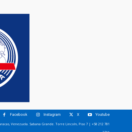
Facebook
Instagram
X
Youtube
racas, Venezuela. Sabana Grande. Torre Lincoln, Piso 7 | +58 212 781