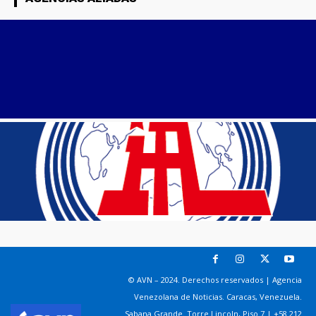
© AVN – 2024. Derechos reservados | Agencia
Venezolana de Noticias. Caracas, Venezuela.
Sabana Grande. Torre Lincoln, Piso 7 | +58 212