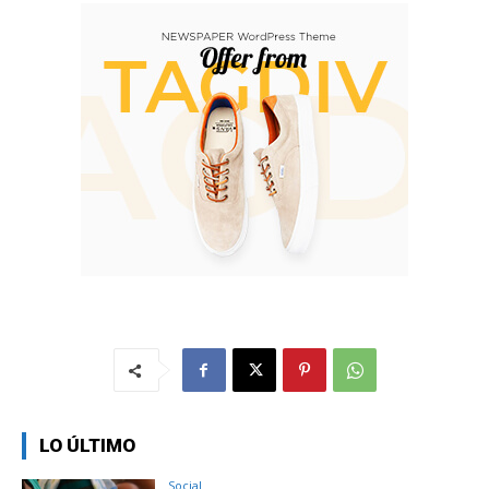
LO ÚLTIMO
Social