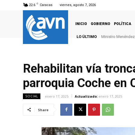
C
22.6
Caracas
viernes, agosto 7, 2026
INICIO
GOBIERNO
POLÍTICA
LO ÚLTIMO
Ministro Menéndez: 
Rehabilitan vía tronc
parroquia Coche en 
enero 17, 2025
Actualizado:
enero 17, 2025
SOCIAL
Share