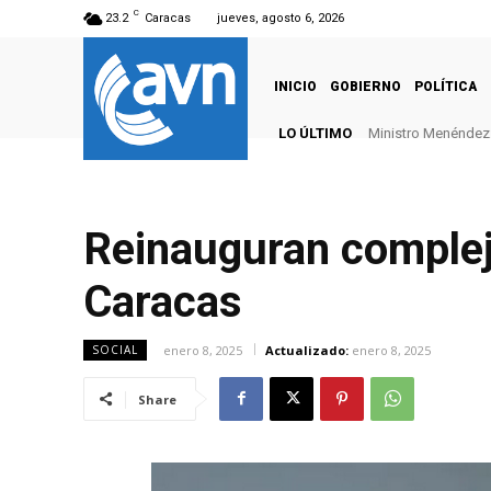
C
23.2
Caracas
jueves, agosto 6, 2026
INICIO
GOBIERNO
POLÍTICA
LO ÚLTIMO
Ministro Menéndez: 
Reinauguran complej
Caracas
enero 8, 2025
Actualizado:
enero 8, 2025
SOCIAL
Share