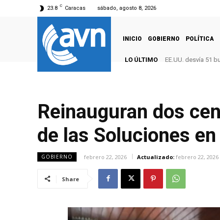
C
23.8
Caracas
sábado, agosto 8, 2026
INICIO
GOBIERNO
POLÍTICA
LO ÚLTIMO
EE.UU. desvía 51 b
Reinauguran dos cen
de las Soluciones en
febrero 22, 2026
Actualizado:
febrero 22, 2026
GOBIERNO
Share