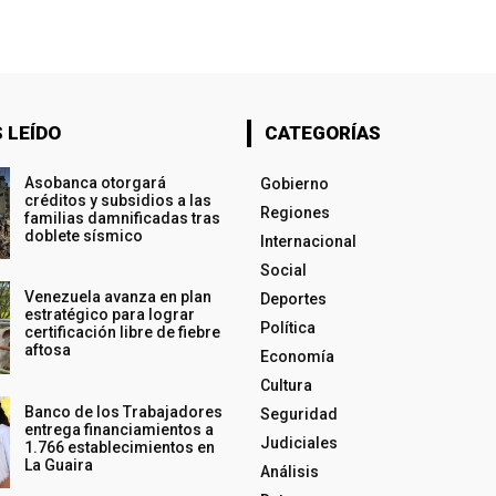
 LEÍDO
CATEGORÍAS
Asobanca otorgará
Gobierno
créditos y subsidios a las
Regiones
familias damnificadas tras
doblete sísmico
Internacional
Social
Venezuela avanza en plan
Deportes
estratégico para lograr
Política
certificación libre de fiebre
aftosa
Economía
Cultura
Banco de los Trabajadores
Seguridad
entrega financiamientos a
Judiciales
1.766 establecimientos en
La Guaira
Análisis