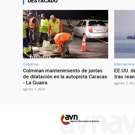
DESTACADO
Gobierno
Internaciona
Culminan mantenimiento de juntas
EE.UU. d
de dilatación en la autopista Caracas
tras rean
- La Guaira
agosto 7, 202
agosto 7, 2026