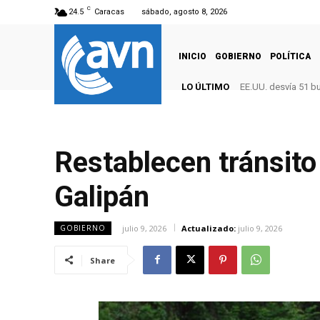
C
24.5
Caracas
sábado, agosto 8, 2026
INICIO
GOBIERNO
POLÍTICA
LO ÚLTIMO
EE.UU. desvía 51 b
Restablecen tránsito
Galipán
julio 9, 2026
Actualizado:
julio 9, 2026
GOBIERNO
Share