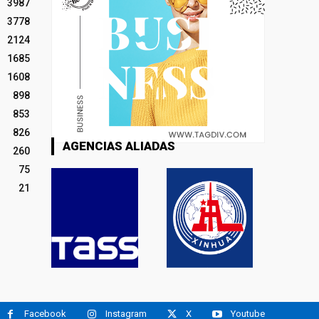
3987
3778
2124
1685
1608
898
853
826
AGENCIAS ALIADAS
260
75
21
Facebook
Instagram
X
Youtube