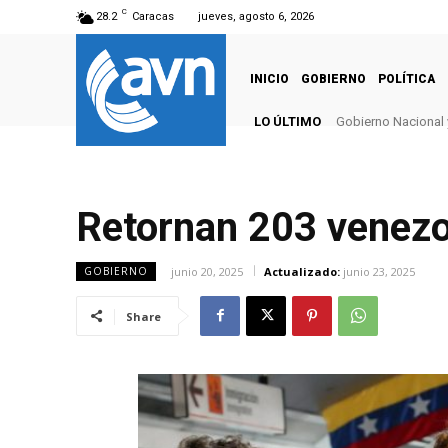
C
28.2
Caracas
jueves, agosto 6, 2026
INICIO
GOBIERNO
POLÍTICA
LO ÚLTIMO
Gobierno Nacional 
Retornan 203 venez
junio 20, 2025
Actualizado:
junio 23, 2025
GOBIERNO
Share