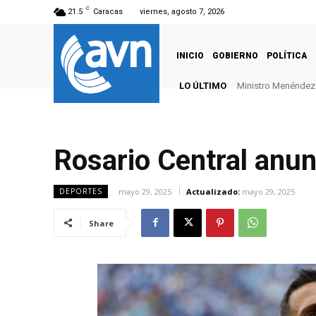
C
21.5
Caracas
viernes, agosto 7, 2026
INICIO
GOBIERNO
POLÍTICA
LO ÚLTIMO
Ministro Menéndez: 
Rosario Central anun
mayo 29, 2025
Actualizado:
mayo 29, 2025
DEPORTES
Share