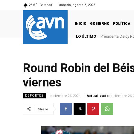
C
25.6
Caracas
sábado, agosto 8, 2026
INICIO
GOBIERNO
POLÍTICA
LO ÚLTIMO
Presidenta Delcy Ro
Round Robin del Béi
viernes
diciembre 26, 2024
Actualizado:
diciembre 26, 
DEPORTES
Share