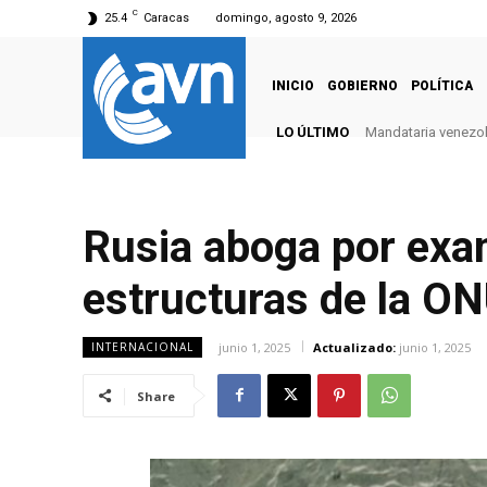
C
25.4
Caracas
domingo, agosto 9, 2026
INICIO
GOBIERNO
POLÍTICA
LO ÚLTIMO
Mandataria venezola
Rusia aboga por exam
estructuras de la O
junio 1, 2025
Actualizado:
junio 1, 2025
INTERNACIONAL
Share