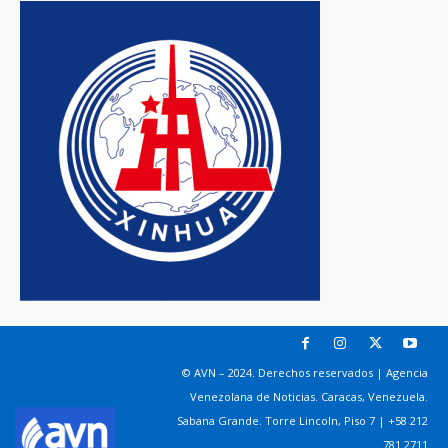
© AVN – 2024. Derechos reservados | Agencia
Venezolana de Noticias. Caracas, Venezuela.
Sabana Grande. Torre Lincoln, Piso 7 | +58 212
781 2711