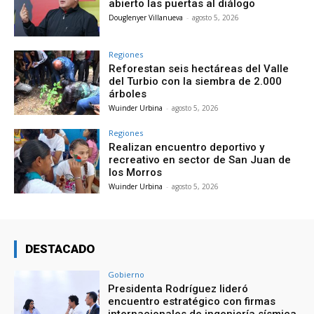
abierto las puertas al diálogo
Douglenyer Villanueva
-
agosto 5, 2026
Regiones
Reforestan seis hectáreas del Valle
del Turbio con la siembra de 2.000
árboles
Wuinder Urbina
-
agosto 5, 2026
Regiones
Realizan encuentro deportivo y
recreativo en sector de San Juan de
los Morros
Wuinder Urbina
-
agosto 5, 2026
DESTACADO
Gobierno
Presidenta Rodríguez lideró
encuentro estratégico con firmas
internacionales de ingeniería sísmica