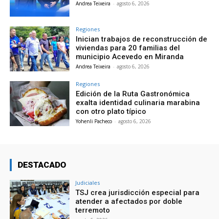
Andrea Teixeira
-
agosto 6, 2026
Regiones
Inician trabajos de reconstrucción de
viviendas para 20 familias del
municipio Acevedo en Miranda
Andrea Teixeira
-
agosto 6, 2026
Regiones
Edición de la Ruta Gastronómica
exalta identidad culinaria marabina
con otro plato típico
Yohenli Pacheco
-
agosto 6, 2026
DESTACADO
Judiciales
TSJ crea jurisdicción especial para
atender a afectados por doble
terremoto