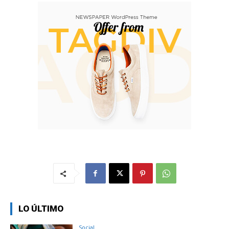
LO ÚLTIMO
Social