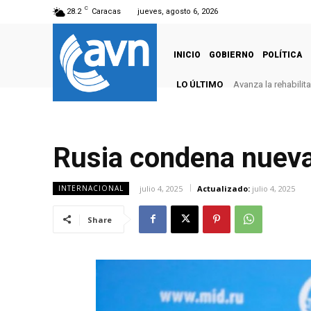
C
28.2
Caracas
jueves, agosto 6, 2026
INICIO
GOBIERNO
POLÍTICA
LO ÚLTIMO
Avanza la rehabilit
Rusia condena nueva
julio 4, 2025
Actualizado:
julio 4, 2025
INTERNACIONAL
Share