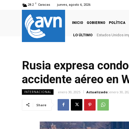
C
28.2
Caracas
jueves, agosto 6, 2026
INICIO
GOBIERNO
POLÍTICA
LO ÚLTIMO
Estados Unidos imp
Rusia expresa condol
accidente aéreo en 
enero 30, 2025
Actualizado:
enero 30, 20
INTERNACIONAL
Share