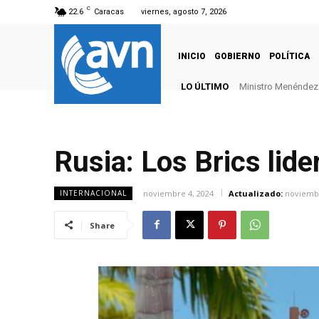
C
22.6
Caracas
viernes, agosto 7, 2026
INICIO
GOBIERNO
POLÍTICA
LO ÚLTIMO
Ministro Menéndez: 
Rusia: Los Brics lid
noviembre 4, 2024
Actualizado:
noviembr
INTERNACIONAL
Share