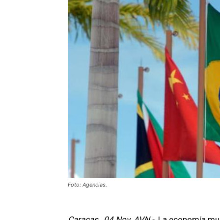
Foto: Agencias.
Caracas , 04 Nov. AVN.-
La economía mund