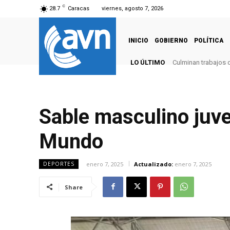
C
28.7
Caracas
viernes, agosto 7, 2026
INICIO
GOBIERNO
POLÍTICA
LO ÚLTIMO
Culminan trabajos 
Sable masculino juve
Mundo
enero 7, 2025
Actualizado:
enero 7, 2025
DEPORTES
Share