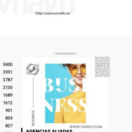
- Advertisement -
5400
3991
3787
2130
1689
1612
901
854
827
AGENCIAS ALIADAS