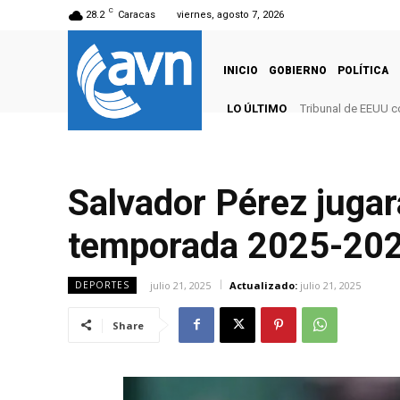
C
28.2
Caracas
viernes, agosto 7, 2026
INICIO
GOBIERNO
POLÍTICA
LO ÚLTIMO
Tribunal de EEUU c
Salvador Pérez jugar
temporada 2025-20
julio 21, 2025
Actualizado:
julio 21, 2025
DEPORTES
Share