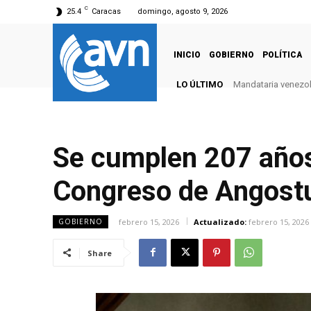
C
25.4
Caracas
domingo, agosto 9, 2026
INICIO
GOBIERNO
POLÍTICA
LO ÚLTIMO
Mandataria venezola
Se cumplen 207 años 
Congreso de Angost
febrero 15, 2026
Actualizado:
febrero 15, 2026
GOBIERNO
Share