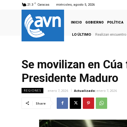
C
21.3
Caracas
miércoles, agosto 5, 2026
INICIO
GOBIERNO
POLÍTICA
LO ÚLTIMO
Realizan encuentro 
Se movilizan en Cúa 
Presidente Maduro
enero 7, 2026
Actualizado:
enero 7, 2026
REGIONES
Share