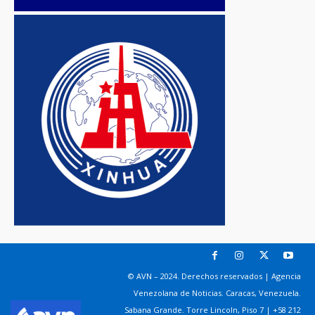
© AVN – 2024. Derechos reservados | Agencia
Venezolana de Noticias. Caracas, Venezuela.
Sabana Grande. Torre Lincoln, Piso 7 | +58 212